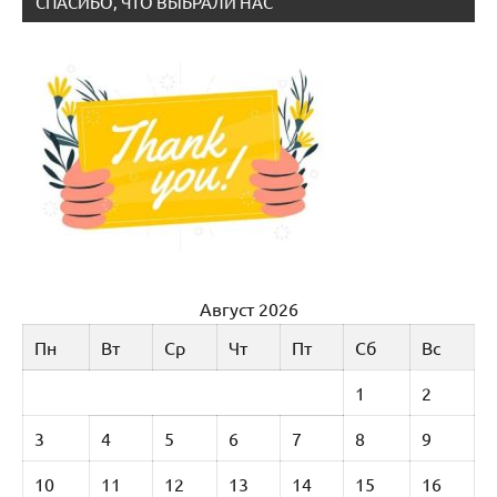
СПАСИБО, ЧТО ВЫБРАЛИ НАС
Август 2026
Пн
Вт
Ср
Чт
Пт
Сб
Вс
1
2
3
4
5
6
7
8
9
10
11
12
13
14
15
16